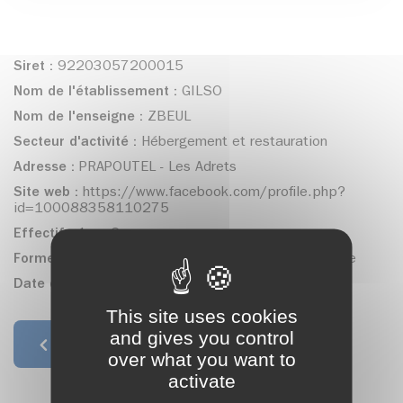
Siret :
92203057200015
Nom de l'établissement :
GILSO
Nom de l'enseigne :
ZBEUL
Secteur d'activité :
Hébergement et restauration
Adresse :
PRAPOUTEL - Les Adrets
Site web :
https://www.facebook.com/profile.php?
id=100088358110275
Effectif :
1 ou 2 personnes
Forme juridique :
SAS, société par actions simplifiée
Date de création :
05/12/2022
This site uses cookies
and gives you control
Retour à la liste
over what you want to
activate