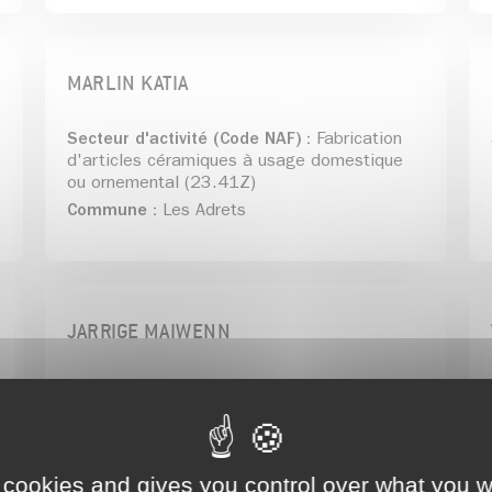
MARLIN KATIA
Secteur d'activité (Code NAF) :
Fabrication
d'articles céramiques à usage domestique
ou ornemental (23.41Z)
Commune :
Les Adrets
JARRIGE MAIWENN
Secteur d'activité (Code NAF) :
Enseignement de disciplines sportives et
d'activités de loisirs (85.51Z)
Commune :
Les Adrets
 cookies and gives you control over what you w