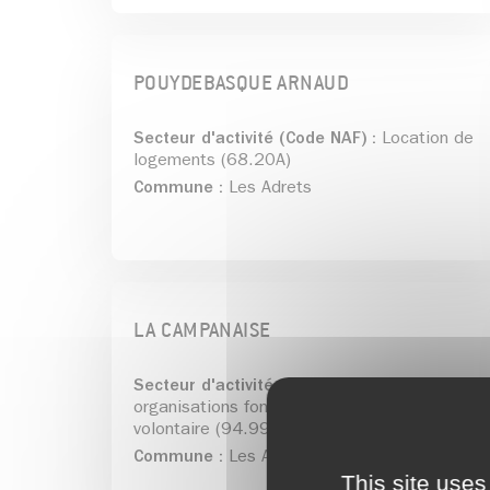
POUYDEBASQUE ARNAUD
Secteur d'activité (Code NAF) :
Location de
logements (68.20A)
Commune :
Les Adrets
LA CAMPANAISE
Secteur d'activité (Code NAF) :
Autres
organisations fonctionnant par adhésion
volontaire (94.99Z)
Commune :
Les Adrets
This site uses