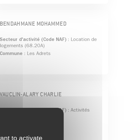
BENDAHMANE MOHAMMED
Secteur d'activité (Code NAF) :
Location de
logements (68.20A)
Commune :
Les Adrets
VAUCLIN-ALARY CHARLIE
Secteur d'activité (Code NAF) :
Activités
photographiques (74.20Z)
Commune :
Les Adrets
ant to activate