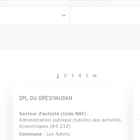
e
1
2
3
4
5
SPL DU GRESIVAUDAN
Secteur d'activité (Code NAF) :
Administration publique (tutelle) des activités
économiques (84.13Z)
Commune :
Les Adrets