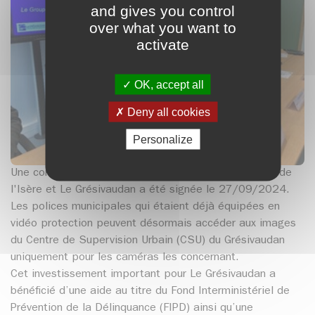
and gives you control
over what you want to
activate
OK, accept all
Deny all cookies
Personalize
Une convention entre le Groupement de gendarmerie de
l'Isère et Le Grésivaudan a été signée le 27/09/2024.
Les polices municipales qui étaient déjà équipées en
vidéo protection peuvent désormais accéder aux images
du Centre de Supervision Urbain (CSU) du Grésivaudan
uniquement pour les caméras les concernant.
Cet investissement important pour Le Grésivaudan a
bénéficié d’une aide au titre du Fond Interministériel de
Prévention de la Délinquance (FIPD) ainsi qu’une