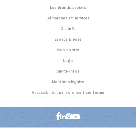
Les grands projets
Démarches et services
G L'info
Espace presse
Plan du site
Logo
Alerte Infos
Mentions légales
Accessibilité : partiellement conforme
Aller sur facebook (n
Aller sur instagram (nou
Aller sur linkedin (nouvel o
Aller sur youtube (nouvel