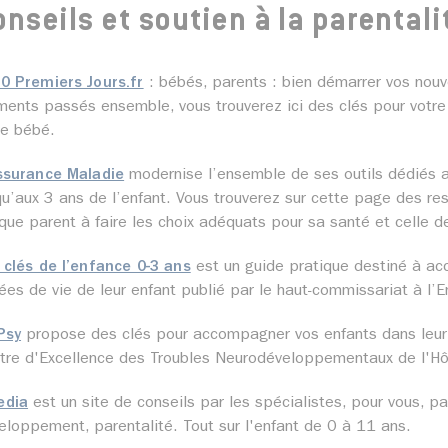
onseils et soutien à la parentali
0 Premiers Jours.fr
: bébés, parents : bien démarrer vos nouve
ents passés ensemble, vous trouverez ici des clés pour votre
re bébé.
ssurance Maladie
modernise l’ensemble de ses outils dédiés a
qu’aux 3 ans de l’enfant. Vous trouverez sur cette page des res
que parent à faire les choix adéquats pour sa santé et celle d
 clés de l’enfance 0-3 ans
est un guide pratique destiné à ac
ées de vie de leur enfant publié par le haut-commissariat à l’E
Psy
propose des clés pour accompagner vos enfants dans leur 
tre d'Excellence des Troubles Neurodéveloppementaux de l'Hô
edia
est un site de conseils par les spécialistes, pour vous, pa
eloppement, parentalité. Tout sur l'enfant de 0 à 11 ans.