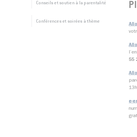
Conseils et soutien à la parentalité
P
Conférences et soirées à thème
All
vot
All
l’e
55 
All
par
13h
e-e
num
grat