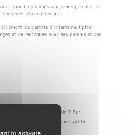
ux et structures dédiés aux jeunes parents - et
l’isolement vécu ou ressenti.
llement les parents d'enfants multiples.
nges et de rencontres avec des parents et des
r le jeune enfant à grandir ? Par
, Spécialiste des relations en petite
ant to activate