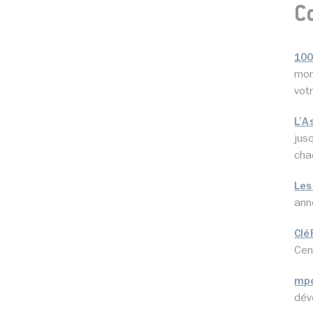
C
100
mom
vot
L’A
jus
cha
Les
ann
Clé
Cen
mp
dév