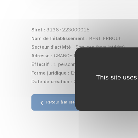
Siret :
31367223000015
Nom de l'établissement :
BERT ERBOUL
Secteur d'activité :
Services (hors intérim)
Adresse :
GRANGE NEUVE - Allevard
Effectif :
1 personne(s)
Forme juridique :
Entrepreneur individuel
This site uses
Date de création :
01/01/1978
Retour à la liste