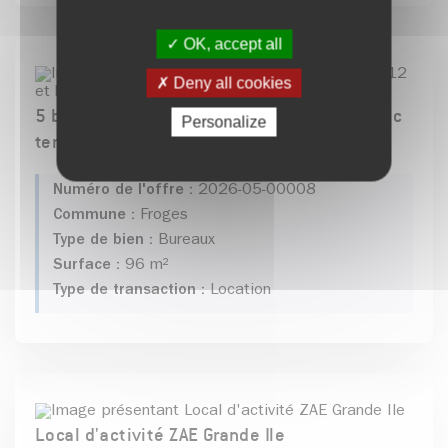
OK, accept all
Deny all cookies
5 bureaux normes ERP, RT2012 et PMR, avec
Personalize
terrasse
Numéro de l'offre :
2026-05-00008
Commune :
Froges
Type de bien :
Bureaux
Surface :
96 m²
Type de transaction :
Location
Local d'activité ZAE Grande Ile