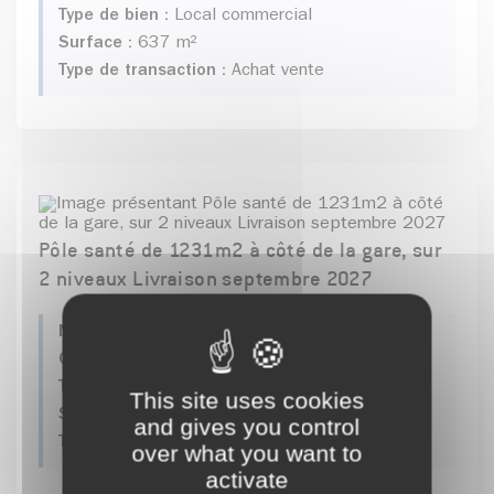
Type de bien :
Local commercial
Surface :
637 m²
Type de transaction :
Achat vente
Pôle santé de 1231m2 à côté de la gare, sur
2 niveaux Livraison septembre 2027
Numéro de l'offre :
2026-06-00002
Commune :
Pontcharra
Type de bien :
Bureaux
This site uses cookies
Surface :
20 m²
and gives you control
Type de transaction :
Achat vente, Location
over what you want to
activate