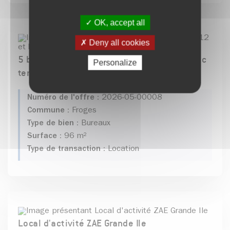
OK, accept all
Deny all cookies
5 bureaux normes ERP, RT2012 et PMR, avec
Personalize
terrasse
Numéro de l'offre :
2026-05-00008
Commune :
Froges
Type de bien :
Bureaux
Surface :
96 m²
Type de transaction :
Location
Local d'activité ZAE Grande Ile