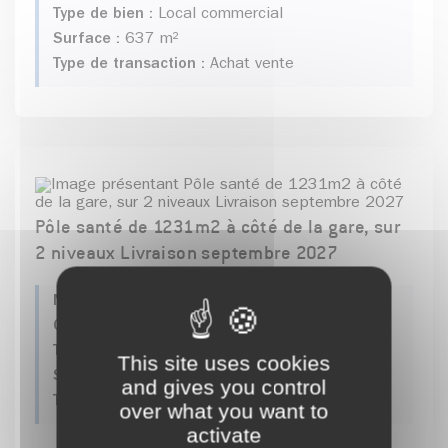
Type de bien :
Local commercial
Surface :
637 m²
Type de transaction :
Achat vente
Pôle santé de 1231m2 à côté de la gare, sur
2 niveaux Livraison septembre 2027
Numéro de l'offre :
2026-06-00002
Commune :
Pontcharra
Type de bien :
Bureaux
This site uses cookies
Surface :
20 m²
and gives you control
Type de transaction :
Achat vente, Location
over what you want to
activate