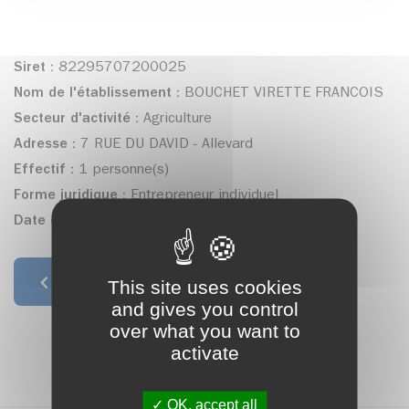
Siret :
82295707200025
Nom de l'établissement :
BOUCHET VIRETTE FRANCOIS
Secteur d'activité :
Agriculture
Adresse :
7 RUE DU DAVID - Allevard
Effectif :
1 personne(s)
Forme juridique :
Entrepreneur individuel
Date de création :
01/01/2017
This site uses cookies
Retour à la liste
and gives you control
over what you want to
activate
OK, accept all