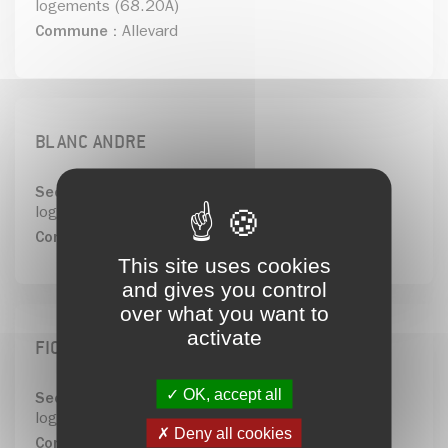
logements (68.20A)
Commune :
Allevard
BLANC ANDRE
Secteur d'activité (Code NAF) :
Location de
logements (68.20A)
Commune :
Allevard
This site uses cookies
and gives you control
over what you want to
activate
FIORELLI AMELIA
OK, accept all
Secteur d'activité (Code NAF) :
Location de
logements (68.20A)
Deny all cookies
Commune :
Allevard