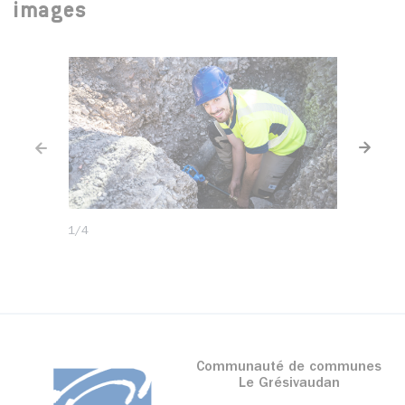
images
Diaporama précédent
Diapor
1
/4
Communauté de communes
Le Grésivaudan