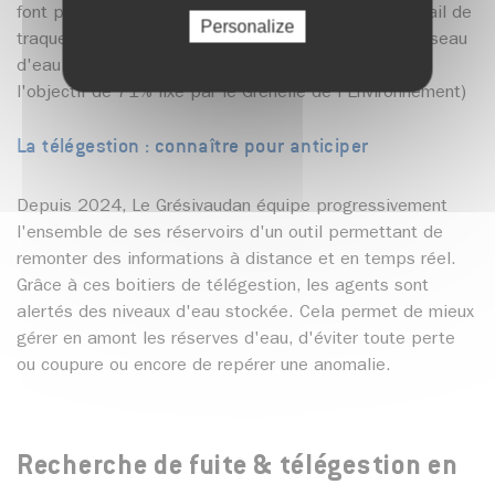
font partie des missions du service. Grâce à ce travail de
Personalize
traque des fuites, le taux moyen du rendement du réseau
d'eau potable se situe autour des 85% (supérieur à
l'objectif de 71% fixe par le Grenelle de l'Environnement)
La télégestion : connaître pour anticiper
Depuis 2024, Le Grésivaudan équipe progressivement
l'ensemble de ses réservoirs d'un outil permettant de
remonter des informations à distance et en temps réel.
Grâce à ces boitiers de télégestion, les agents sont
alertés des niveaux d'eau stockée. Cela permet de mieux
gérer en amont les réserves d'eau, d'éviter toute perte
ou coupure ou encore de repérer une anomalie.
Recherche de fuite & télégestion en