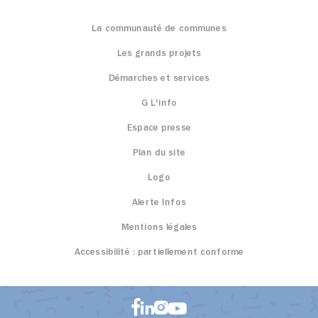
La communauté de communes
Les grands projets
Démarches et services
G L'info
Espace presse
Plan du site
Logo
Alerte Infos
Mentions légales
Accessibilité : partiellement conforme
Aller sur facebook (n
Aller sur instagram (nou
Aller sur linkedin (nouvel o
Aller sur youtube (nouvel