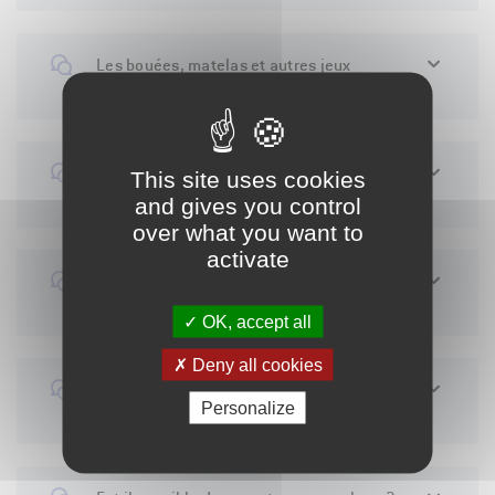
Les bouées, matelas et autres jeux
gonflables sont-ils autorisés ?
Peut-on mettre de la musique sur la plage
This site uses cookies
?
and gives you control
over what you want to
activate
Quelles sont les activités proposées sur
la base de loisirs ?
OK, accept all
Deny all cookies
Y’a-t-il des tarifs de groupe pour la base
Personalize
de loisirs ?