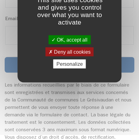
and gives you control
over what you want to
Email
*
activate
OK, accept all
Deny all cookies
Personalize
Envoyez
Les informations recueillies par le biais de ce formulaire
sont enregistrées et transmises aux services concernés
de la Communauté de communes Le Grésivaudan et nous
permettent de vous envoyer toute réponse à une
demande via le formulaire de contact. La base légale du
traitement est le consentement. Les données collectées
sont conservées 3 ans maximum sous format numérique.
Vous disposez d’un droit d’accès, de rectification,