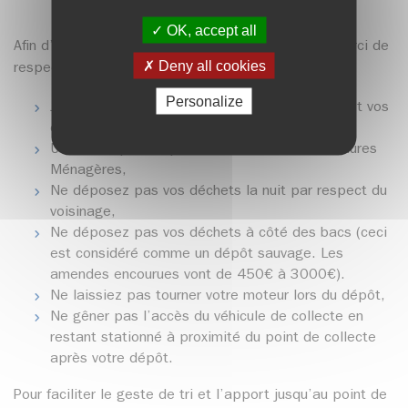
OK, accept all
Afin d’assurer un bon fonctionnement du service, merci de
Deny all cookies
respecter les bonnes pratiques suivantes :
Personalize
Jetez vos ordures ménagères en sacs fermés et vos
emballages en vrac (pas de sacs),
Utilisez la pédale pour ouvrir le conteneur Ordures
Ménagères,
Ne déposez pas vos déchets la nuit par respect du
voisinage,
Ne déposez pas vos déchets à côté des bacs (ceci
est considéré comme un dépôt sauvage. Les
amendes encourues vont de 450€ à 3000€).
Ne laissiez pas tourner votre moteur lors du dépôt,
Ne gêner pas l’accès du véhicule de collecte en
restant stationné à proximité du point de collecte
après votre dépôt.
Pour faciliter le geste de tri et l’apport jusqu’au point de