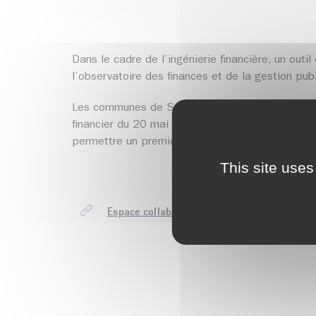
Dans le cadre de l’ingénierie financière, un outi
l’observatoire des finances et de la gestion pub
Les communes de Saint Maximin, de Bernin, de La
financier du 20 mai 2025 pour constituer un pr
permettre un premier test opérationnel. L’object
This site uses
Espace collaboratif analyse financière