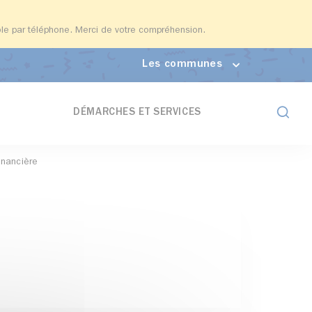
able par téléphone. Merci de votre compréhension.
Les communes
Formul
DÉMARCHES ET SERVICES
inancière