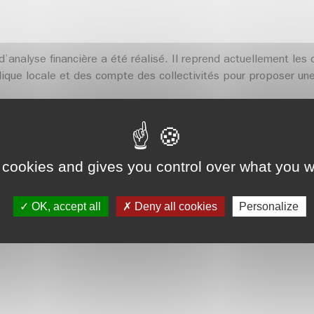
l d’analyse financière a été réalisé. Il reprend actuellement l
lique locale et des compte des collectivités pour proposer une
 Buissière et Saint-Martin-d’Uriage se sont portées volontair
emier groupe de travail sur cet outil. En acceptant de fourni
if est d’aboutir à outil prospectif permettant la mise en plac
 cookies and gives you control over what you w
OK, accept all
Deny all cookies
Personalize