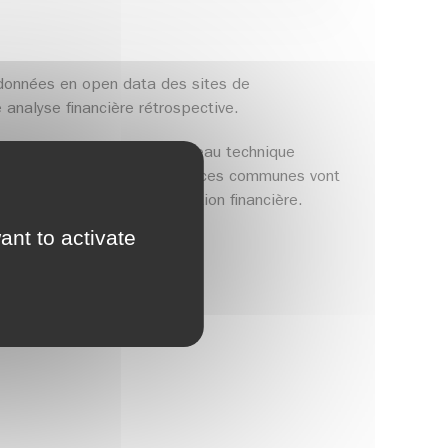
es données en open data des sites de
 analyse financière rétrospective.
es lors de la réunion du réseau technique
r leurs données 2024 et 2025, ces communes vont
e d’une véritable programmation financière.
ant to activate