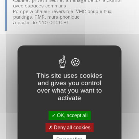
Cabinet privatif neuf et aménagé de 17 à 30m2,
avec espaces communs.
Pompe à chaleur réversible, VMC double flux,
parkings, PMR, murs phonique
à partir de 110 000€ HT
This site uses cookies
and gives you control
over what you want to
activate
OK, accept all
Deny all cookies