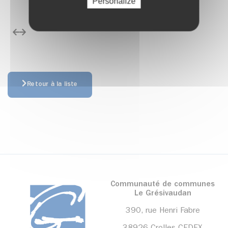
Personalize
édent
Suivant
Retour à la liste
Communauté de communes
Le Grésivaudan
390, rue Henri Fabre