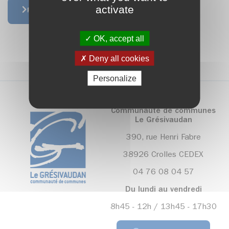
activate
Retour à la liste
OK, accept all
Deny all cookies
Personalize
Communauté de communes
Le Grésivaudan
390, rue Henri Fabre
38926 Crolles CEDEX
04 76 08 04 57
Du lundi au vendredi
8h45 - 12h / 13h45 - 17h30