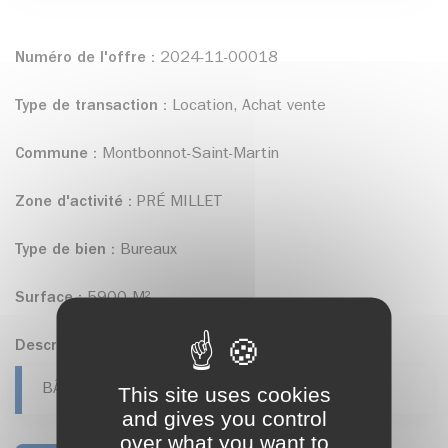
Numéro de l'offre :
2024-11-00018
Type de transaction :
Location, Achat vente
Commune :
Montbonnot-Saint-Martin
Zone d'activité :
PRÉ MILLET
Type de bien :
Bureaux
Surface :
5900 M²
Descriptif :
BÂTIMENT DE BUREAUX
This site uses cookies
and gives you control
over what you want to