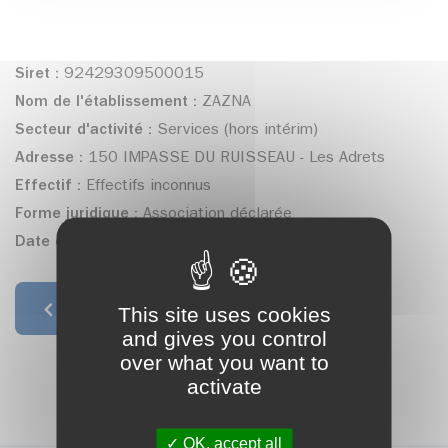
Siret :
92429309500015
Nom de l'établissement :
ZAZNA
Secteur d'activité :
Services (hors intérim)
Adresse :
150 IMPASSE DU RUISSEAU - Les Adrets
Effectif :
Effectifs inconnus
Forme juridique :
Association déclarée
Date de création :
29/09/2023
This site uses cookies
Retour à la liste
and gives you control
over what you want to
activate
OK, accept all