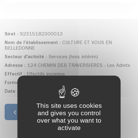
Siret :
92315182300013
Nom de l'établissement :
CULTURE ET VOUS EN
BELLEDONNE
Secteur d'activité :
Services (hors intérim)
Adresse :
124 CHEMIN DES TRAVERSIERES - Les Adrets
Effectif :
Effectifs inconnus
Forme juridique :
Association déclarée
Date de création :
04/02/2022
This site uses cookies
and gives you control
Retour à la liste
over what you want to
activate