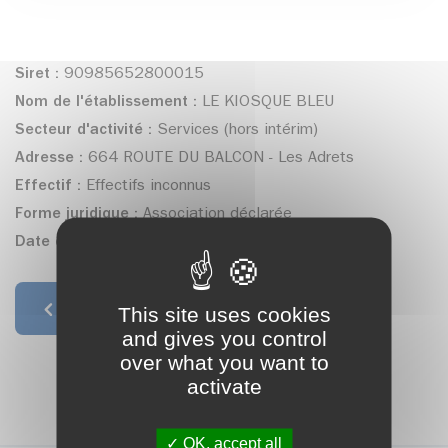
Siret :
90985652800015
Nom de l'établissement :
LE KIOSQUE BLEU
Secteur d'activité :
Services (hors intérim)
Adresse :
664 ROUTE DU BALCON - Les Adrets
Effectif :
Effectifs inconnus
Forme juridique :
Association déclarée
Date de création :
13/01/2022
This site uses cookies
Retour à la liste
and gives you control
over what you want to
activate
OK, accept all