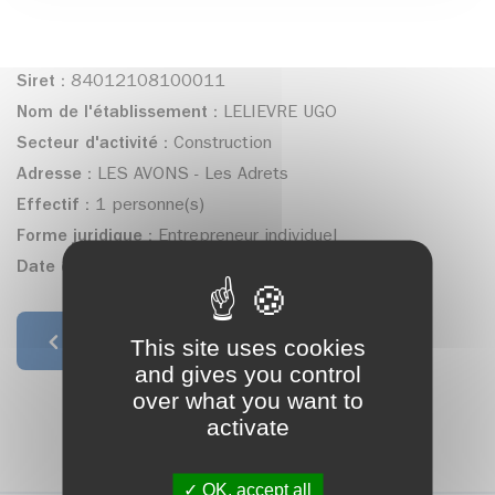
Siret :
84012108100011
Nom de l'établissement :
LELIEVRE UGO
Secteur d'activité :
Construction
Adresse :
LES AVONS - Les Adrets
Effectif :
1 personne(s)
Forme juridique :
Entrepreneur individuel
Date de création :
01/07/2018
This site uses cookies
Retour à la liste
and gives you control
over what you want to
activate
OK, accept all