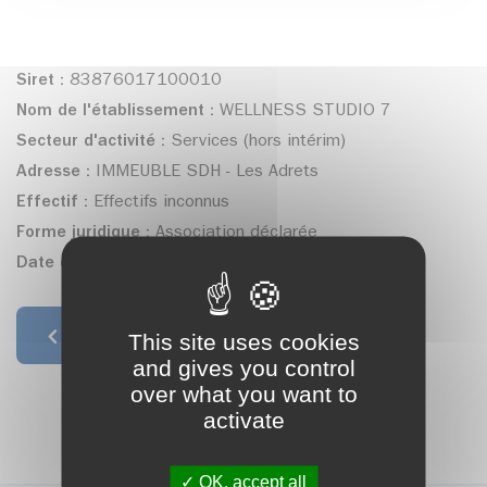
Siret :
83876017100010
Nom de l'établissement :
WELLNESS STUDIO 7
Secteur d'activité :
Services (hors intérim)
Adresse :
IMMEUBLE SDH - Les Adrets
Effectif :
Effectifs inconnus
Forme juridique :
Association déclarée
Date de création :
27/11/2017
This site uses cookies
Retour à la liste
and gives you control
over what you want to
activate
OK, accept all