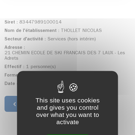
Siret :
83447989100014
Nom de l'établissement :
THOLLET NICOLAS
Secteur d'activité :
Services (hors intérim)
Adresse :
21 CHEMIN ECOLE DE SKI FRANCAIS DES 7 LAUX - Les
Adrets
Effectif :
1 personne(s)
Forme juridique :
Entrepreneur individuel
Date de création :
03/01/2018
This site uses cookies
Retour à la liste
and gives you control
over what you want to
activate