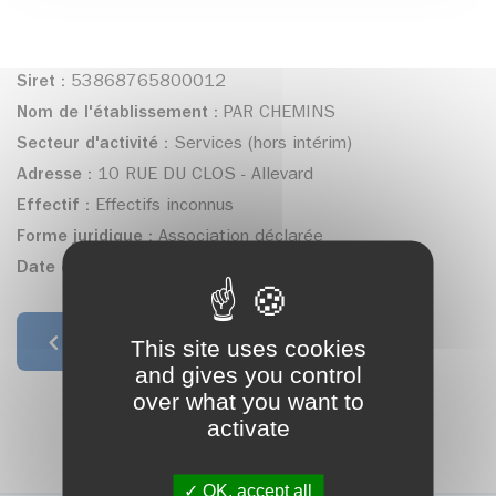
Siret :
53868765800012
Nom de l'établissement :
PAR CHEMINS
Secteur d'activité :
Services (hors intérim)
Adresse :
10 RUE DU CLOS - Allevard
Effectif :
Effectifs inconnus
Forme juridique :
Association déclarée
Date de création :
28/10/2010
This site uses cookies
Retour à la liste
and gives you control
over what you want to
activate
OK, accept all