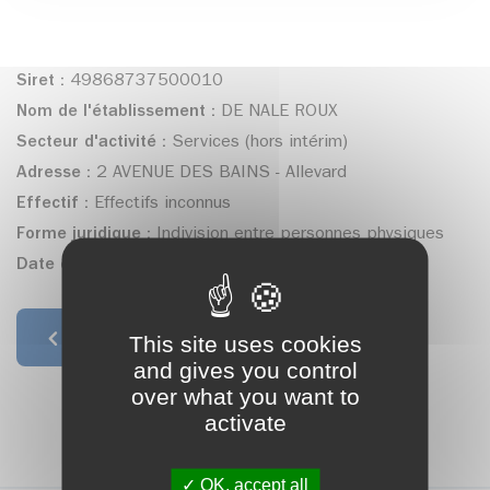
Siret :
49868737500010
Nom de l'établissement :
DE NALE ROUX
Secteur d'activité :
Services (hors intérim)
Adresse :
2 AVENUE DES BAINS - Allevard
Effectif :
Effectifs inconnus
Forme juridique :
Indivision entre personnes physiques
Date de création :
10/05/2007
This site uses cookies
Retour à la liste
and gives you control
over what you want to
activate
OK, accept all