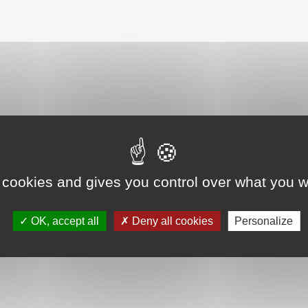
 cookies and gives you control over what you w
ée (sans autre indication)
OK, accept all
Deny all cookies
Personalize