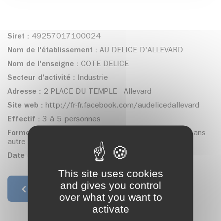
Siret :
49257017100024
Nom de l'établissement :
AU DELICE D'ALLEVARD
Nom de l'enseigne :
COTE DELICE
Secteur d'activité :
Industrie
Adresse :
2 PLACE DU TEMPLE - Allevard
Site web :
http://fr-fr.facebook.com/audelicedallevard
Effectif :
3 à 5 personnes
Forme juridique :
Société à responsabilité limitée (sans
autre indication)
Date de création :
01/04/2017
This site uses cookies
and gives you control
Retour à la liste
over what you want to
activate