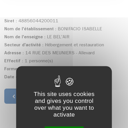
Siret :
48856044200011
Nom de l'établissement :
BONIFACIO ISABELLE
Nom de l'enseigne :
LE BEL'AIR
Secteur d'activité :
Hébergement et restauration
Adresse :
14 RUE DES MEUNIERS - Allevard
Effectif :
1 personne(s)
Forme juridique :
Entrepreneur individuel
Date de création :
15/02/2006
This site uses cookies
Retour à la liste
and gives you control
over what you want to
activate