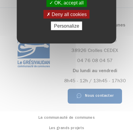
OK, accept all
Deny all cookies
Communauté de communes
Personalize
Le Grésivaudan
390, rue Henri Fabre
38926 Crolles CEDEX
04 76 08 04 57
Du lundi au vendredi
8h45 - 12h / 13h45 - 17h30
Nous contacter
La communauté de communes
Les grands projets