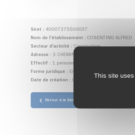
Siret :
40007375500037
Nom de l'établissement :
COSENTINO ALFRED
Secteur d'activité :
Construction
Adresse :
3 CHEMIN DES TRAINES - Allevard
Effectif :
1 personne(s)
Forme juridique :
Entrepreneur individuel
This site uses
Date de création :
02/10/2019
Retour à la liste