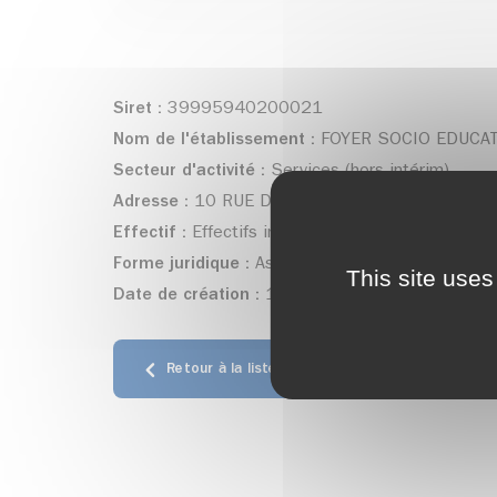
Siret :
39995940200021
Nom de l'établissement :
FOYER SOCIO EDUCAT
Secteur d'activité :
Services (hors intérim)
Adresse :
10 RUE DE LA RETOURDIERE - Allevar
Effectif :
Effectifs inconnus
Forme juridique :
Association déclarée
This site uses
Date de création :
19/10/2017
Retour à la liste