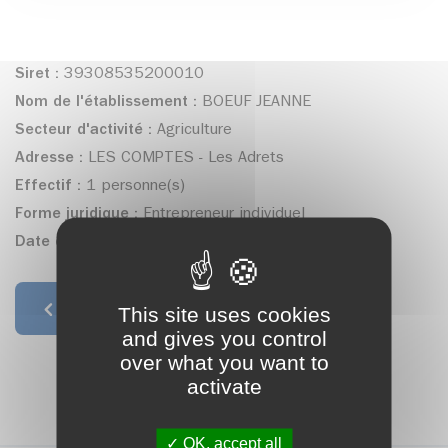
Siret :
39308535200010
Nom de l'établissement :
BOEUF JEANNE
Secteur d'activité :
Agriculture
Adresse :
LES COMPTES - Les Adrets
Effectif :
1 personne(s)
Forme juridique :
Entrepreneur individuel
Date de création :
03/11/1993
This site uses cookies
Retour à la liste
and gives you control
over what you want to
activate
OK, accept all