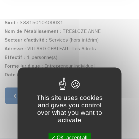
Siret :
38815010400031
Nom de l'établissement :
TREGLOZE ANNE
Secteur d'activité :
Services (hors intérim)
Adresse :
VILLARD CHATEAU - Les Adrets
Effectif :
1 personne(s)
Forme juridique :
Entrepreneur individuel
Date de création :
15/07/2009
This site uses cookies
Retour à la liste
and gives you control
over what you want to
activate
OK, accept all