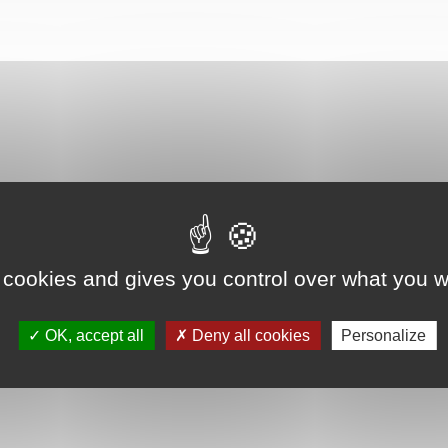
evard
 cookies and gives you control over what you w
istration
OK, accept all
Deny all cookies
Personalize