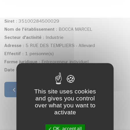
Siret :
35100284500029
Nom de l'établissement :
BOCCA MARCEL
Secteur d'activité :
Industrie
Adresse :
5 RUE DES TEMPLIERS - Allevard
Effectif :
1 personne(s)
Forme juridique :
Entrepreneur individuel
Date de création :
07/11/2023
This site uses cookies
Retour à la liste
and gives you control
over what you want to
activate
OK, accept all