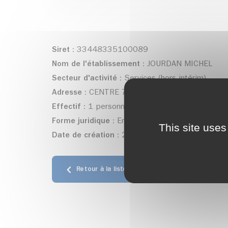
Siret :
33448335100089
Nom de l'établissement :
JOURDAN MICHEL
Secteur d'activité :
Services (hors intérim)
Adresse :
CENTRE 7 - Les Adrets
Effectif :
1 personne(s)
Forme juridique :
Entrepreneur individuel
This site uses
Date de création :
25/12/2022
Retour à la liste