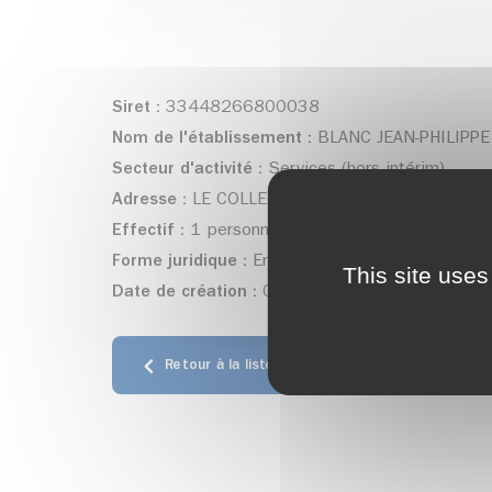
Siret :
33448266800038
Nom de l'établissement :
BLANC JEAN-PHILIPPE
Secteur d'activité :
Services (hors intérim)
Adresse :
LE COLLET D'ALLEVARD - Allevard
Effectif :
1 personne(s)
Forme juridique :
Entrepreneur individuel
This site uses
Date de création :
01/01/1986
Retour à la liste