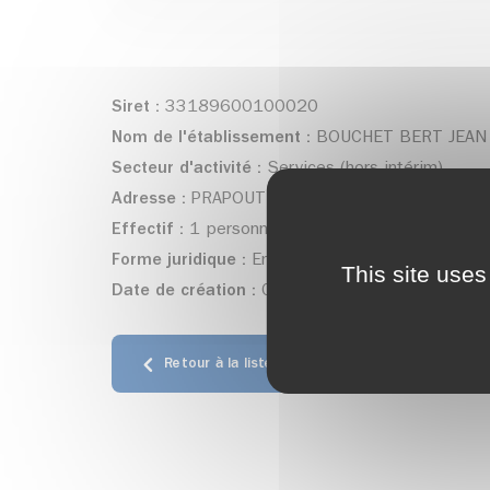
Siret :
33189600100020
Nom de l'établissement :
BOUCHET BERT JEAN
Secteur d'activité :
Services (hors intérim)
Adresse :
PRAPOUTEL LES SEPT LAUX - Les Adr
Effectif :
1 personne(s)
Forme juridique :
Entrepreneur individuel
This site uses
Date de création :
01/01/1999
Retour à la liste