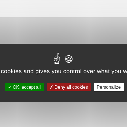
ets
 cookies and gives you control over what you w
OK, accept all
Deny all cookies
Personalize