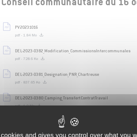
Conseil communautaire du 16 o
PV20231016
pdf - 1.84 Mo
DEL-2023-0382_Modification_CommissionsIntercommunales
pdf - 728.6 Ko
DEL-2023-0381_Designation_PNR_Chartreuse
pdf - 837.65 Ko
DEL-2023-0380_Camping_TransfertContratTravail
pdf - 1.2 Mo
DEL-2023-0379_Mandat_TerritoireDIndustrie
pdf - 969.38 Ko
 cookies and gives you control over what you w