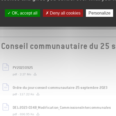
Voir plus
OK, accept all
Deny all cookies
Personalize
Conseil communautaire du 25 
PV20230925
pdf - 2.27 Mo
Ordre-du-jour-conseil-communautaire-25-septembre-2023
pdf - 117.22 Ko
DEL-2023-0348_Modification_CommissionsIntercommunales
pdf - 696.95 Ko