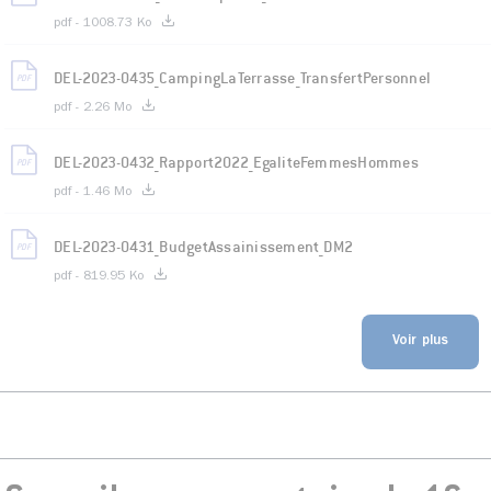
pdf - 1008.73 Ko
DEL-2023-0435_CampingLaTerrasse_TransfertPersonnel
pdf - 2.26 Mo
DEL-2023-0432_Rapport2022_EgaliteFemmesHommes
pdf - 1.46 Mo
DEL-2023-0431_BudgetAssainissement_DM2
pdf - 819.95 Ko
Voir plus