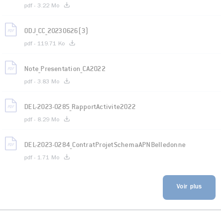
pdf - 3.22 Mo
ODJ_CC_20230626(3)
pdf - 119.71 Ko
Note_Presentation_CA2022
pdf - 3.83 Mo
DEL-2023-0285_RapportActivite2022
pdf - 8.29 Mo
DEL-2023-0284_ContratProjetSchemaAPNBelledonne
pdf - 1.71 Mo
Voir plus