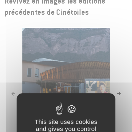
Revivez en images les éditions
précédentes de Cinétoiles
Diaporama précédent
Diapor
This site uses cookies
and gives you control