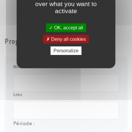
over what you want to
activate
Projection Cinétoiles à Cr
1
/9
OK, accept all
Deny all cookies
Programme
Personalize
Mot-clé
Lieu
Période :