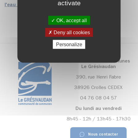
activate
l'eau dans votre commune
OK, accept all
Deny all cookies
Personalize
Communauté de communes
Le Grésivaudan
390, rue Henri Fabre
38926 Crolles CEDEX
04 76 08 04 57
Du lundi au vendredi
8h45 - 12h / 13h45 - 17h30
Nous contacter