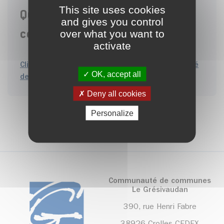
This site uses cookies
Qualité de l'eau dans votre
and gives you control
over what you want to
commune
activate
Cliquez ici pour connaitre la qualité et la dureté
OK, accept all
de l'eau dans votre commune
Deny all cookies
Personalize
Communauté de communes
Le Grésivaudan
390, rue Henri Fabre