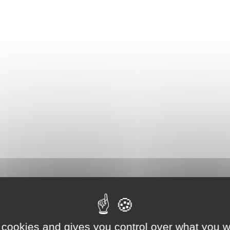
ns de la psychomotricienne aux familles ?
 cookies and gives you control over what you w