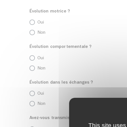
Évolution motrice ?
Oui
Non
Évolution comportementale ?
Oui
Non
Évolution dans les échanges ?
Oui
Non
Avez-vous transmis ou non les recommandatio
This site uses