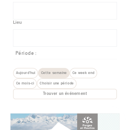
Lieu
Période :
Aujourd'hui
Cette semaine
Ce week end
Ce mois-ci
Choisir une période