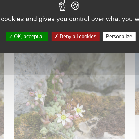
 end
Ce mois-ci
Choisir une période
 cookies and gives you control over what you w
OK, accept all
Deny all cookies
Personalize