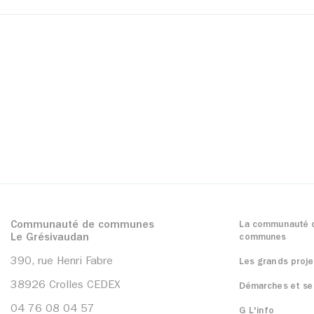
Communauté de communes
La communauté 
Le Grésivaudan
communes
390, rue Henri Fabre
Les grands proje
38926 Crolles CEDEX
Démarches et se
04 76 08 04 57
G L'info