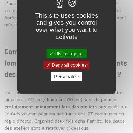
L'action des vers transforme les déchets en compost
produisant une odeur équivalente au sous-bois en forêt.
This site uses cookies
Après 4 à 6 mois vous pourrez récolter le lombricompost
and gives you control
mûr, il pourra être récolté tout au long de l'année.
over what you want to
activate
Comment obtenir un
OK, accept all
lombricomposteur pour les habitants
Deny all cookies
des communes en gestion directe ?
Personalize
Des lombricomposteurs de 40L en plastique, (diamètre
circulaire : 42 cm / hauteur : 60 cm) sont disponible
gratuitement uniquement lors des ateliers
organisés par
Le Grésivaudan pour les habitants des 27 communes en
régie directe. Organisé deux fois dans l’année, les dates
des ateliers sont à retrouver ci-dessous.