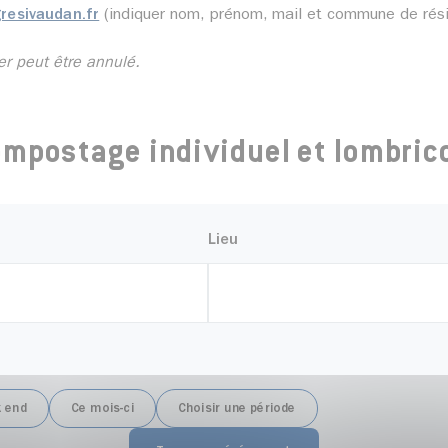
resivaudan.fr
(indiquer nom, prénom, mail et commune de ré
er peut être annulé.
 compostage individuel et lombr
Lieu
 end
Ce mois-ci
Choisir une période