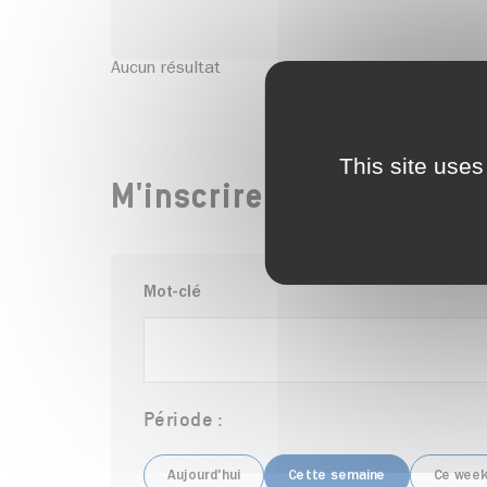
Aucun résultat
This site uses
M'inscrire à un atelier j
Mot-clé
Période :
Aujourd'hui
Cette semaine
Ce week