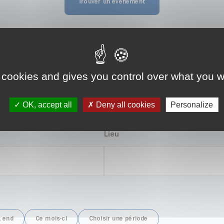
 cookies and gives you control over what you w
ardiner malin
OK, accept all
Deny all cookies
Personalize
Lieu
 end
Ce mois-ci
Choisir une période