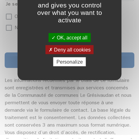
and gives you control
Je serai présent(e)
over what you want to
OUI
activate
NON
OK, accept all
Deny all cookies
Envoyez
Personalize
Les informations recueillies par le biais de ce formulaire
sont enregistrées et transmises aux services concernés
de la Communauté de communes Le Grésivaudan et nous
permettent de vous envoyer toute réponse à une
demande via le formulaire de contact. La base légale du
traitement est le consentement. Les données collectées
sont conservées 3 ans maximum sous format numérique.
Vous disposez d’un droit d’accès, de rectification,