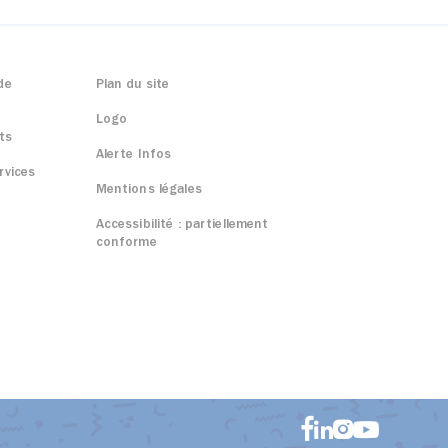
de
Plan du site
Logo
ts
Alerte Infos
rvices
Mentions légales
Accessibilité : partiellement
conforme
Aller sur f
Aller sur i
Aller sur link
Aller sur