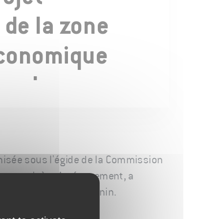
 de la zone
économique
rc des
 Bernin
nisée sous l'égide de la Commission
travers Isère Aménagement, a
rc des Fontaines à Bernin.