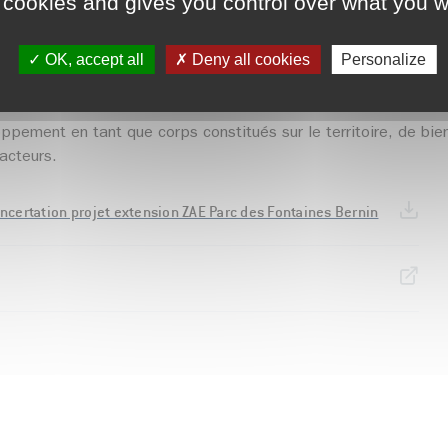
 cookies and gives you control over what you w
OK, accept all
Deny all cookies
Personalize
t avec l'ensemble des publics concernés, de l'opportunité, des 
re et ses habitants.
loppement
en tant que corps constitués sur le territoire,
de bien
'acteurs.
ncertation projet extension ZAE Parc des Fontaines Bernin