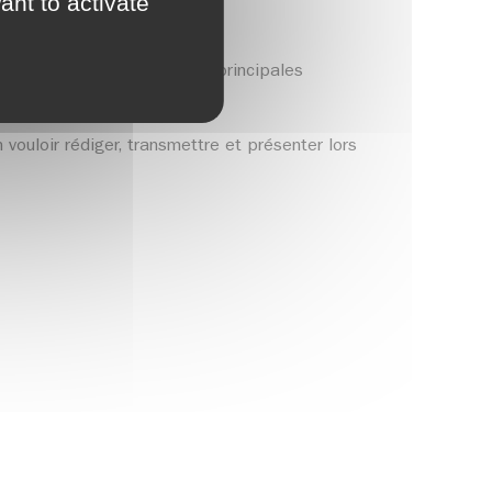
ant to activate
objectifs du projet, de ses principales
 vouloir rédiger, transmettre et présenter
lors