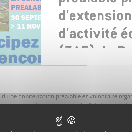
d'extension
d'activité 
(ZAE) du Pa
Fontaines à
d'une concertation préalable et volontaire orga
la communauté de communes Le Grésivaudan, à 
ion de la zone d'activité économique (ZAE) du Pa