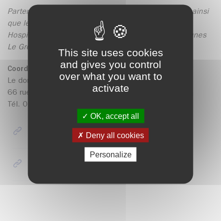
Partenaires du Laep Farandole : la ville de Domène ainsi
que le Département de l'Isère, la CAF, le Centre
Hospitalier Alpes-Isère et la Communauté de communes
Le Grésivaudan.
This site uses cookies
and gives you control
Coordonnées :
over what you want to
Le domène des bambins
activate
66 rue des Alpes (à côté du collège)
Tél. 04 76 77 52 67
OK, accept all
LAEP Farandole
Deny all cookies
Personalize
Ville de Domène